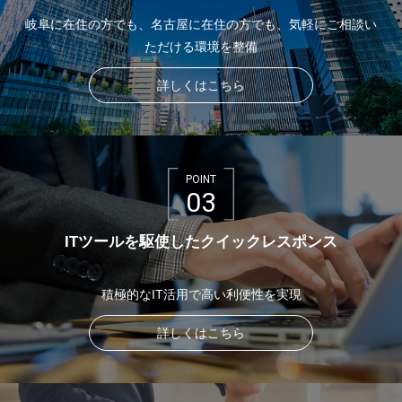
岐阜に在住の方でも、名古屋に在住の方でも、気軽にご相談い
ただける環境を整備
詳しくはこちら
POINT
03
ITツールを駆使したクイックレスポンス
積極的なIT活用で高い利便性を実現
詳しくはこちら