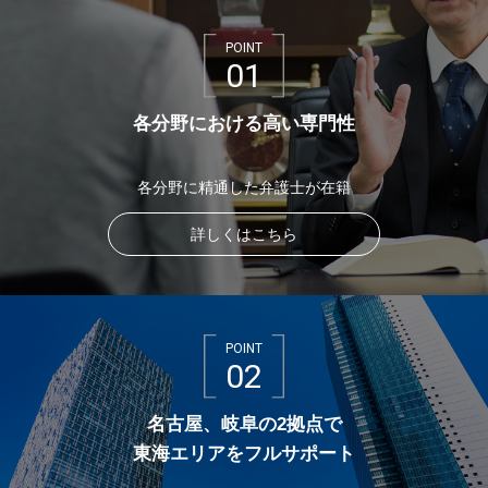
POINT
01
各分野における高い専門性
各分野に精通した弁護士が在籍
詳しくはこちら
POINT
02
名古屋、岐阜の2拠点で
東海エリアをフルサポート