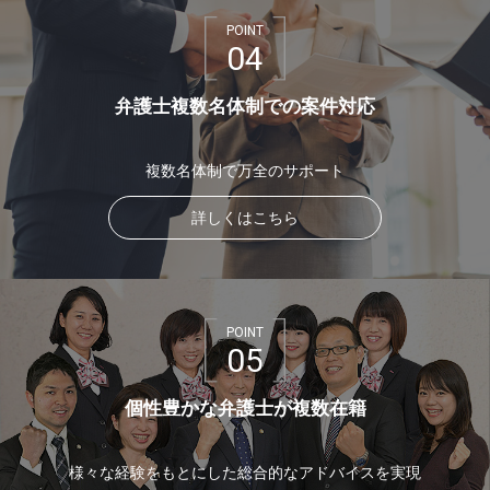
POINT
04
弁護士複数名体制での案件対応
複数名体制で万全のサポート
詳しくはこちら
POINT
05
個性豊かな弁護士が複数在籍
様々な経験をもとにした総合的なアドバイスを実現