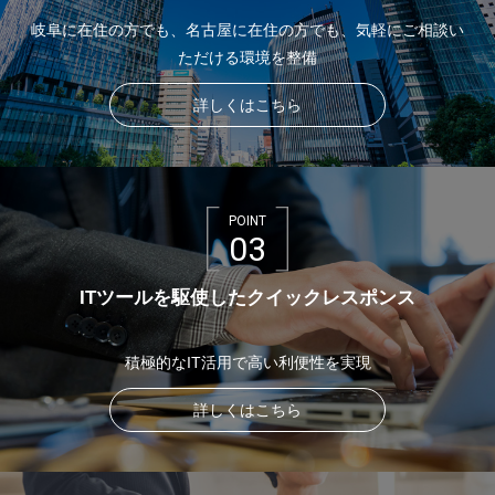
岐阜に在住の方でも、名古屋に在住の方でも、気軽にご相談い
ただける環境を整備
詳しくはこちら
POINT
03
ITツールを駆使したクイックレスポンス
積極的なIT活用で高い利便性を実現
詳しくはこちら