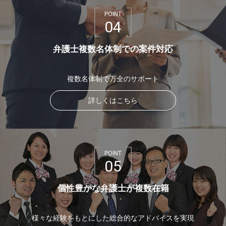
POINT
04
弁護士複数名体制での案件対応
複数名体制で万全のサポート
詳しくはこちら
POINT
05
個性豊かな弁護士が複数在籍
様々な経験をもとにした総合的なアドバイスを実現