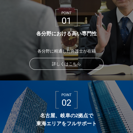
POINT
01
各分野における高い専門性
各分野に精通した弁護士が在籍
詳しくはこちら
POINT
02
名古屋、岐阜の2拠点で
東海エリアをフルサポート